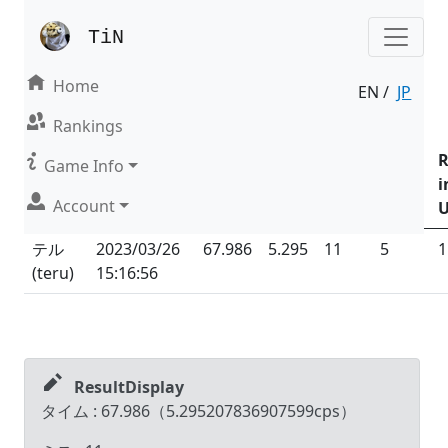
TiN
Home
EN /
JP
Result | Mode : Nonsense
Rankings
Date &
Game Info
Name
Time
Total
Total
Rank
i
Account
(ID)
(UTC
+09:00
)
Time
CPS
Miss
in All
U
テル
2023/03/26
67.986
5.295
11
5
1
(
teru
)
15:16:56
ResultDisplay
タイム :
67.986
（
5.295207836907599
cps）