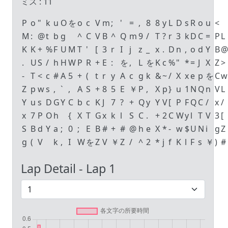
ミス :
11
P
o
"
k
u
O
を
o
c
V
m
;
'
=
,
8
8
y
L
D
s
R
o
u
<
M
:
@
t
b
g
^
C
V
B
^
Q
m
9
/
T
?
r
3
k
D
C
=
P
L
K
K
+
%
F
U
M
T
'
[
3
r
I
j
z
_
x
.
D
n
,
o
d
Y
B
@
.
U
S
/
h
H
W
P
R
+
E
:
を
,
L
を
K
c
%
"
*
=
J
X
Z
>
-
T
<
c
#
A
5
+
(
t
r
y
A
c
g
k
&
~
/
X
x
e
p
を
C
w
Z
p
w
s
,
`
,
A
S
+
8
5
E
￥
P
,
X
p
}
u
1
N
Q
n
V
L
Y
u
s
D
G
Y
C
b
c
K
J
7
?
+
Q
y
Y
V
[
P
F
Q
C
/
x
/
x
7
P
O
h
{
X
T
G
x
k
l
S
C
.
+
2
C
W
y
l
T
V
3
[
S
B
d
Y
a
;
0
;
E
B
#
+
#
@
h
e
X
*
-
w
$
U
N
i
g
Z
g
(
V
k
,
I
W
を
Z
V
￥
Z
/
^
2
*
j
f
K
l
F
s
￥
)
#
Lap Detail - Lap
1