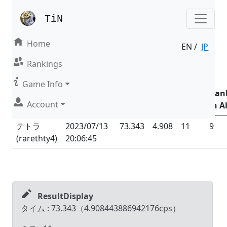
TiN
Home
EN /
JP
Result | Mode : Nonsense
Rankings
Date &
Game Info
Time
Total
Total
Ran
Account
Name (ID)
(UTC
+09:00
)
Time
CPS
Miss
in Al
テトラ
2023/07/13
73.343
4.908
11
9
(
rarethty4
)
20:06:45
ResultDisplay
タイム :
73.343
（
4.908443886942176
cps）