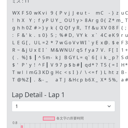
ミス :
11
W
X
F
S
0
w
K
v
i
9
{
P
v
j
J
e
u
t
-
m
C
-
}
z
u
C
!
h
X
Y
;
f
y
P
U
Y
_
O
U
1
y
>
8
A
r
g
0
{
Z
*
m
_
T
g
h
h
0
Z
#
>
}
y
k
{
Q
Q
f
y
R
,
T
f
&
u
X
V
0
8
F
{
;
:
F
&
'
k
.
s
0
}
5
;
%
#
D
,
V
Y
k
x
`
4
C
e
K
9
r
u
L
E
G
[
,
U
L
=
2
*
7
w
G
o
V
v
W
I
`
y
E
x
@
.
$
e
F
3
R
~
&
j
U
x
E
I
`
M
&
W
N
U
/
q
5
f
y
a
7
V
.
F
[
I
1
+
{
.
%
]
$
┃
^
5
m
-
k
J
B
G
Y
L
=
q
`
6
[
i
k
_
p
?
S
d
$
'
P
'
y
!
^
F
┃
V
9
7
p
$
b
#
┃
q
d
*
?
T
5
{
=
I
H
*
T
w
ǀ
ǀ
m
G
3
K
D
g
H
c
<
s
I
}
/
\
<
=
f
)
L
h
t
z
B
-
T
@
%
Z
┃
.
&
-
_
a
T
J
&
H
c
p
b
6
X
_
X
*
5
%
,
a
#
Lap Detail - Lap
1